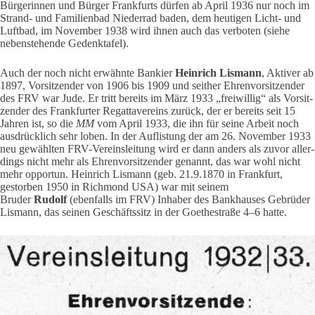
Bür­ge­rinnen und Bürger Frank­furts dürfen ab April 1936 nur noch im
Strand- und Fami­li­enbad Nie­derrad baden, dem heu­tigen Licht- und
Luftbad, im November 1938 wird ihnen auch das ver­boten (siehe
neben­ste­hende Gedenk­tafel).
Auch der noch nicht erwähnte Ban­kier
Hein­rich Lis­mann
, Aktiver ab
1897, Vor­sit­zender von 1906 bis 1909 und seither Ehren­vor­sit­zender
des FRV war Jude. Er tritt bereits im März 1933 „frei­willig“ als Vor­sit­
zender des Frank­furter Regat­ta­ver­eins zurück, der er bereits seit 15
Jahren ist, so die
MM
vom April 1933, die ihn für seine Arbeit noch
aus­drück­lich sehr loben. In der Auf­lis­tung der am 26. November 1933
neu gewählten FRV-Ver­eins­lei­tung wird er dann anders als zuvor aller­
dings nicht mehr als Ehren­vor­sit­zender genannt, das war wohl nicht
mehr opportun. Hein­rich Lis­mann (geb. 21.9.1870 in Frank­furt,
gestorben 1950 in Rich­mond USA) war mit seinem
Bruder
Rudolf
(eben­falls im FRV) Inhaber des Bank­hauses Gebrüder
Lis­mann, das seinen Geschäfts­sitz in der Goe­the­straße 4–6 hatte.