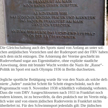
Die Gleich­schal­tung auch des Sports stand von Anfang an unter sol­
chen anti­jü­di­schen Vor­zei­chen und der Ruder­sport und der FRV haben
sich dem nicht ent­zogen. Die Ari­sie­rung der Ver­eine geschieht im
Ruder­ver­band sogar aus Eigen­in­itia­tive, ohne expli­zite staat­liche
Anwei­sung, denn mit bru­taler Wucht werden die Nazis ihr „Rasse“-
Politik im Sport erst nach Olympia 1936 in Berlin durch­setzen.
Jeg­liche sport­liche Betä­ti­gung wurde für von den Nazis als solche defi­
nierte „Juden“ zunächst Schritt für Schritt ein­ge­schränkt, nach der
Pogrom­nacht vom 9. November 1938 schließ­lich voll­ständig ver­boten.
Dass die vom DRV Aus­ge­schlos­senen nach 1933 in Frank­furt noch
rudern können, ist zu bezwei­feln, da dies prak­tisch nur im Verein mög­
lich wäre und von einem jüdi­schen Ruder­verein in Frank­furt nichts
über­lie­fert ist. Für den Schwimm­sport jeden­falls gilt: Die jüdi­schen