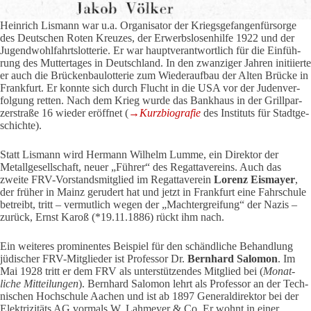
Hein­rich Lis­mann war u.a. Orga­ni­sator der Kriegs­ge­fan­gen­für­sorge
des Deut­schen Roten Kreuzes, der Erwerbs­lo­sen­hilfe 1922 und der
Jugend­wohl­fahrts­lot­terie. Er war haupt­ver­ant­wort­lich für die Ein­füh­
rung des Mut­ter­tages in Deutsch­land. In den zwan­ziger Jahren initi­ierte
er auch die Brü­cken­bau­lot­terie zum Wie­der­aufbau der Alten Brücke in
Frank­furt. Er konnte sich durch Flucht in die USA vor der Juden­ver­
fol­gung retten. Nach dem Krieg wurde das Bank­haus in der Grill­par­
zer­straße 16 wieder eröffnet (
→Kurz­bio­grafie
des Insti­tuts für Stadt­ge­
schichte).
Statt Lis­mann wird Her­mann Wil­helm Lumme, ein Direktor der
Metall­ge­sell­schaft, neuer „Führer“ des Regat­ta­ver­eins. Auch das
zweite FRV-Vor­stands­mit­glied im Regat­ta­verein
Lorenz Eis­mayer
,
der früher in Mainz geru­dert hat und jetzt in Frank­furt eine Fahr­schule
betreibt, tritt – ver­mut­lich wegen der „Macht­er­grei­fung“ der Nazis –
zurück, Ernst Karoß (*19.11.1886) rückt ihm nach.
Ein wei­teres pro­mi­nentes Bei­spiel für den schänd­liche Behand­lung
jüdi­scher FRV-Mit­glieder ist Pro­fessor Dr.
Bern­hard Salomon
. Im
Mai 1928 tritt er dem FRV als unter­stüt­zendes Mit­glied bei (
Monat­
liche Mit­tei­lungen
). Bern­hard Salomon lehrt als Pro­fessor an der Tech­
ni­schen Hoch­schule Aachen und ist ab 1897 Gene­ral­di­rektor bei der
Elek­tri­zi­täts AG vor­mals W. Lah­meyer & Co. Er wohnt in einer