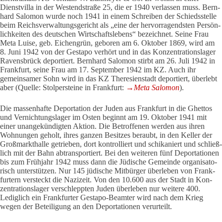
Dienst­villa in der West­end­straße 25, die er 1940 ver­lassen muss. Bern­
hard Salomon wurde noch 1941 in einem Schreiben der Schieds­stelle
beim Reichs­ver­wal­tungs­ge­richt als „eine der her­vor­ra­gendsten Per­sön­
lich­keiten des deut­schen Wirt­schafts­le­bens“ bezeichnet. Seine Frau
Meta Luise, geb. Eichen­grün, geboren am 6. Oktober 1869, wird am
8. Juni 1942 von der Gestapo ver­hört und in das Kon­zen­tra­ti­ons­lager
Ravens­brück depor­tiert. Bern­hard Salomon stirbt am 26. Juli 1942 in
Frank­furt, seine Frau am 17. Sep­tember 1942 im KZ. Auch ihr
gemein­samer Sohn wird in das KZ The­re­si­en­stadt depor­tiert, über­lebt
aber (Quelle: Stol­per­steine in Frank­furt:
→Meta Salomon
).
Die mas­sen­hafte Depor­ta­tion der Juden aus Frank­furt in die Ghettos
und Ver­nich­tungs­lager im Osten beginnt am 19. Oktober 1941 mit
einer unan­ge­kün­digten Aktion. Die Betrof­fenen werden aus ihren
Woh­nungen geholt, ihres ganzen Besitzes beraubt, in den Keller der
Groß­markt­halle getrieben, dort kon­trol­liert und schi­ka­niert und schließ­
lich mit der Bahn abtrans­por­tiert. Bei den wei­teren fünf Depor­ta­tionen
bis zum Früh­jahr 1942 muss dann die Jüdi­sche Gemeinde orga­ni­sa­to­
risch unter­stützen. Nur 145 jüdi­sche Mit­bürger über­leben von Frank­
fur­tern ver­steckt die Nazi­zeit. Von den 10.600 aus der Stadt in Kon­
zen­tra­ti­ons­lager ver­schleppten Juden über­leben nur wei­tere 400.
Ledig­lich ein Frank­furter Gestapo-Beamter wird nach dem Krieg
wegen der Betei­li­gung an den Depor­ta­tionen ver­ur­teilt.