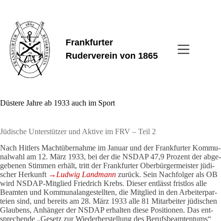
Zum
Inhalt
springen
Frankfurter
Ruderverein von 1865
Düs­tere Jahre ab 1933 auch im Sport
Jüdi­sche Unter­stützer und Aktive im FRV – Teil 2
Nach Hit­lers Macht­über­nahme im Januar und der Frank­furter Kom­mu­
nal­wahl am 12. März 1933, bei der die NSDAP 47,9 Pro­zent der abge­
ge­benen Stimmen erhält, tritt der Frank­furter Ober­bür­ger­meister jüdi­
scher Her­kunft
→Ludwig Land­mann
zurück. Sein Nach­folger als OB
wird NSDAP-Mit­glied Fried­rich Krebs. Dieser ent­lässt fristlos alle
Beamten und Kom­mu­nal­an­ge­stellten, die Mit­glied in den Arbei­ter­par­
teien sind, und bereits am 28. März 1933 alle 81 Mit­ar­beiter jüdi­schen
Glau­bens, Anhänger der NSDAP erhalten diese Posi­tionen. Das ent­
spre­chende „Gesetz zur Wie­der­her­stel­lung des Berufs­be­am­ten­tums“