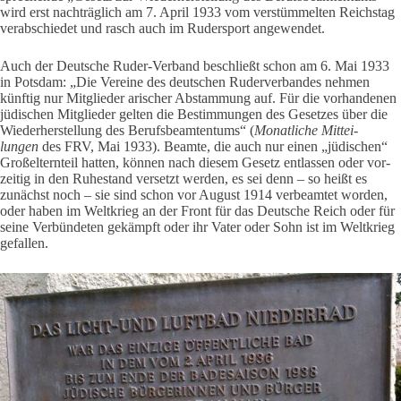
wird erst nach­träg­lich am 7. April 1933 vom ver­stüm­melten Reichstag
ver­ab­schiedet und rasch auch im Ruder­sport ange­wendet.
Auch der Deut­sche Ruder-Ver­band beschließt schon am 6. Mai 1933
in Potsdam: „Die Ver­eine des deut­schen Ruder­ver­bandes nehmen
künftig nur Mit­glieder ari­scher Abstam­mung auf. Für die vor­han­denen
jüdi­schen Mit­glieder gelten die Bestim­mungen des Gesetzes über die
Wie­der­her­stel­lung des Berufs­be­am­ten­tums“ (
Monat­liche Mit­tei­
lungen
des FRV, Mai 1933). Beamte, die auch nur einen „jüdi­schen“
Groß­el­tern­teil hatten, können nach diesem Gesetz ent­lassen oder vor­
zeitig in den Ruhe­stand ver­setzt werden, es sei denn – so heißt es
zunächst noch – sie sind schon vor August 1914 ver­be­amtet worden,
oder haben im Welt­krieg an der Front für das Deut­sche Reich oder für
seine Ver­bün­deten gekämpft oder ihr Vater oder Sohn ist im Welt­krieg
gefallen.