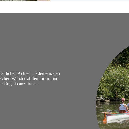
t­li­chen Achter – laden ein, den
ei­chen Wan­der­fahrten im In- und
r Regatta anzu­treten.