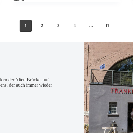
1
2
3
4
…
11
­lern der Alten Brücke, auf
ri­gens, der auch immer wieder