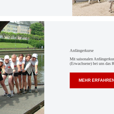
Anfän­ger­kurse
Mit sai­so­nalen Anfän­ger­kur
(Erwach­sene) bei uns das Ru
MEHR ERFAHRE