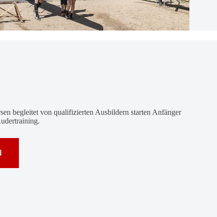
sen begleitet von qua­li­fi­zierten Aus­bil­dern starten Anfänger
der­trai­ning.
N