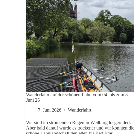
Wan­der­fahrt auf der schönen Lahn vom 04. bis zum 8.
Juni 26
7. Juni 2026
Wan­der­fahrt
Wir sind im strö­menden Regen in Weil­burg los­ge­ru­dert.
Aber bald darauf wurde es tro­ckener und wir konnten di
schöne Lahn­land­schaft genießen bis Bad Ems.