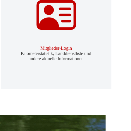
Mit­glieder-Login
Kilo­me­ter­sta­tistik, Land­dienst­liste und
andere aktu­elle Infor­ma­tionen