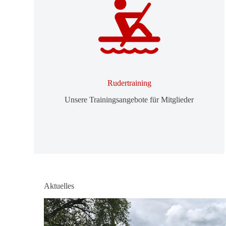
Ruder­trai­ning
Unsere Trai­nings­an­ge­bote für Mit­glieder
Aktu­elles