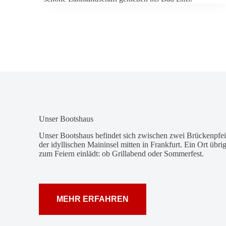
Unser Boots­haus
Unser Boots­haus befindet sich zwi­schen zwei Brü­cken­pfei
der idyl­li­schen Main­insel mitten in Frank­furt. Ein Ort üb
zum Feiern ein­lädt: ob Grill­abend oder Som­mer­fest.
MEHR ERFAHREN