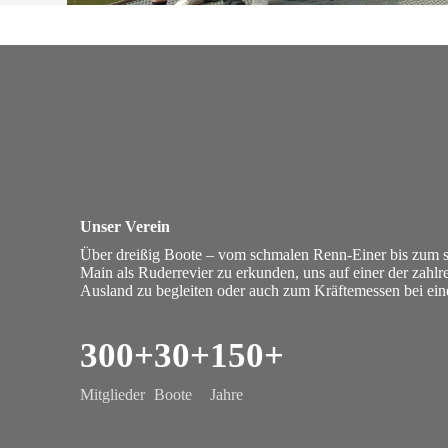
Unser Verein
Über dreißig Boote – vom schmalen Renn-Einer bis zum stat
Main als Ruder­re­vier zu erkunden, uns auf einer der zahl­r
Aus­land zu begleiten oder auch zum Kräf­te­messen bei eine
300+
30+
150+
Mit­glieder
Boote
Jahre