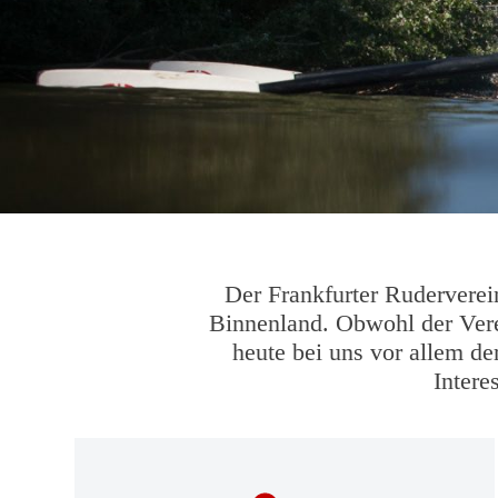
Der Frank­furter Ruder­vere
Bin­nen­land. Obwohl der Verei
heute bei uns vor allem der 
Inter­