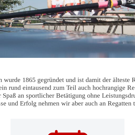
in wurde 1865 gegründet und ist damit der älteste R
n rund ein­tau­send zum Teil auch hoch­ran­gige Regat
Spaß an sport­li­cher Betä­ti­gung ohne Leis­tungs­d
esse und Erfolg nehmen wir aber auch an Regatten t