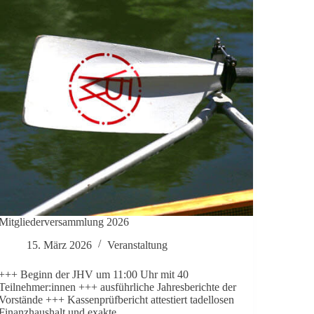
Mit­glie­der­ver­samm­lung 2026
15. März 2026
Ver­an­stal­tung
+++ Beginn der JHV um 11:00 Uhr mit 40
Teilnehmer:innen +++ aus­führ­liche Jah­res­be­richte der
Vor­stände +++ Kas­sen­prüf­be­richt attes­tiert tadel­losen
Finanz­haus­halt und exakte…