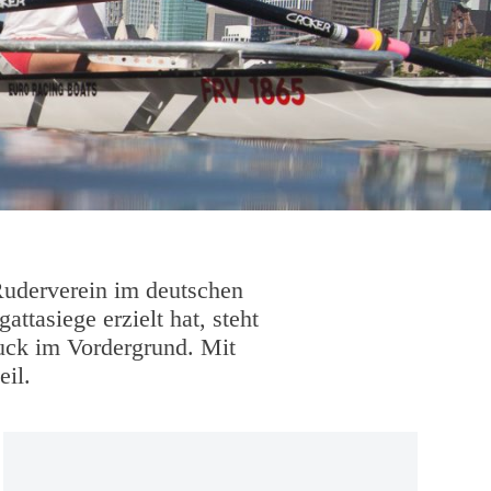
uder­verein im deut­schen
­ta­siege erzielt hat, steht
ruck im Vor­der­grund. Mit
eil.