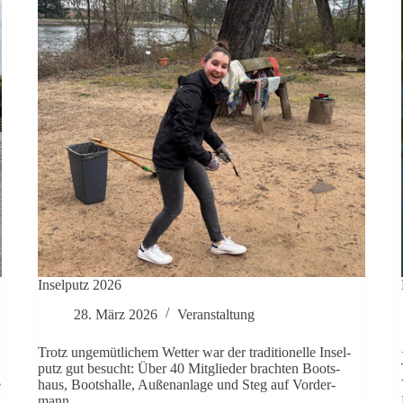
Insel­putz 2026
28. März 2026
Ver­an­stal­tung
Trotz unge­müt­li­chem Wetter war der tra­di­tio­nelle Insel­
putz gut besucht: Über 40 Mit­glieder brachten Boots­
e
haus, Boots­halle, Außen­an­lage und Steg auf Vor­der­
mann.